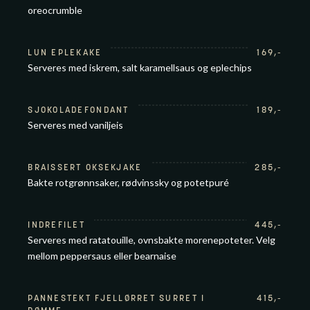
oreocrumble
LUN EPLEKAKE
169
,-
Serveres med iskrem, salt karamellsaus og eplechips
SJOKOLADEFONDANT
189
,-
Serveres med vaniljeis
BRAISSERT OKSEKJAKE
285
,-
Bakte rotgrønnsaker, rødvinssky og potetpuré
INDREFILET
445
,-
Serveres med ratatouille, ovnsbakte morenepoteter. Velg
mellom peppersaus eller bearnaise
PANNESTEKT FJELLØRRET SURRET I
415
,-