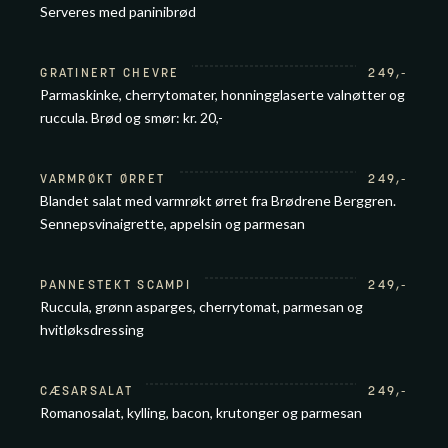
Serveres med paninibrød
GRATINERT CHEVRE
249
,-
Parmaskinke, cherrytomater, honningglaserte valnøtter og
ruccula. Brød og smør: kr. 20,-
VARMRØKT ØRRET
249
,-
Blandet salat med varmrøkt ørret fra Brødrene Berggren.
Sennepsvinaigrette, appelsin og parmesan
PANNESTEKT SCAMPI
249
,-
Ruccula, grønn asparges, cherrytomat, parmesan og
hvitløksdressing
CÆSARSALAT
249
,-
Romanosalat, kylling, bacon, krutonger og parmesan