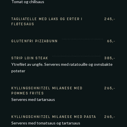
Tomat og chilisaus
TAGLIATELLE MED LAKS OG ERTER I
245
,-
FLØTESAUS
GLUTENFRI PIZZABUNN
65
,-
STRIP LOIN STEAK
385
,-
Ytrefilet av ungfe. Serveres med ratatouille og ovnsbakte
poteter
KYLLINGSCHNITZEL MILANESE MED
265
,-
POMMES FRITES
Serveres med tartarsaus
KYLLINGSCHNITZEL MILANESE MED PASTA
265
,-
Serveres med tomatsaus og tartarsaus