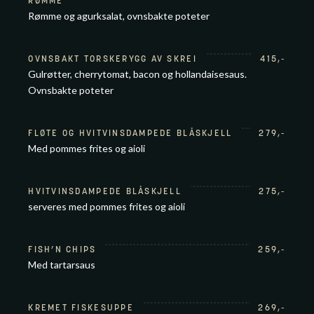
RØMME
Rømme og agurksalat, ovnsbakte poteter
OVNSBAKT TORSKERYGG AV SKREI
415
,-
Gulrøtter, cherrytomat, bacon og hollandaisesaus.
Ovnsbakte poteter
FLØTE OG HVITVINSDAMPEDE BLÅSKJELL
279
,-
Med pommes frites og aioli
HVITVINSDAMPEDE BLÅSKJELL
275
,-
serveres med pommes frites og aioli
FISH’N CHIPS
259
,-
Med tartarsaus
KREMET FISKESUPPE
269
,-