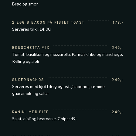
Brød og smør
2 EGG & BACON PÅ RISTET TOAST
179
,-
Serveres til kl. 14:00.
BRUSCHETTA MIX
249
,-
Tomat, basilikum og mozzarella. Parmaskinke og manchego.
Kylling og aioli
SUPERNACHOS
249
,-
Serveres med kjøttdeig og ost, jalapenos, rømme,
guacamole og salsa
PANINI MED BIFF
249
,-
Salat, aioli og bearnaise. Chips: 49,-