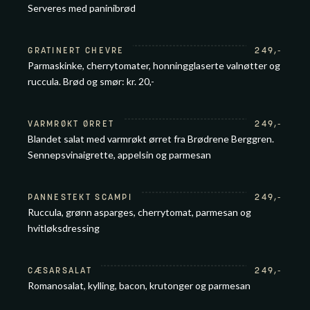
Serveres med paninibrød
GRATINERT CHEVRE
249
,-
Parmaskinke, cherrytomater, honningglaserte valnøtter og
ruccula. Brød og smør: kr. 20,-
VARMRØKT ØRRET
249
,-
Blandet salat med varmrøkt ørret fra Brødrene Berggren.
Sennepsvinaigrette, appelsin og parmesan
PANNESTEKT SCAMPI
249
,-
Ruccula, grønn asparges, cherrytomat, parmesan og
hvitløksdressing
CÆSARSALAT
249
,-
Romanosalat, kylling, bacon, krutonger og parmesan