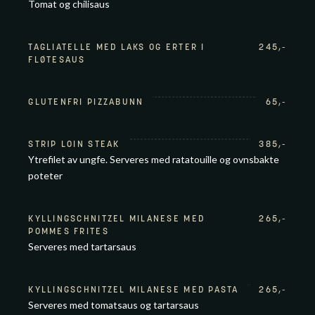
Tomat og chilisaus
TAGLIATELLE MED LAKS OG ERTER I
245
,-
FLØTESAUS
GLUTENFRI PIZZABUNN
65
,-
STRIP LOIN STEAK
385
,-
Ytrefilet av ungfe. Serveres med ratatouille og ovnsbakte
poteter
KYLLINGSCHNITZEL MILANESE MED
265
,-
POMMES FRITES
Serveres med tartarsaus
KYLLINGSCHNITZEL MILANESE MED PASTA
265
,-
Serveres med tomatsaus og tartarsaus