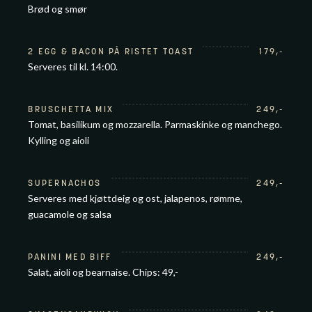
Brød og smør
2 EGG & BACON PÅ RISTET TOAST
179
,-
Serveres til kl. 14:00.
BRUSCHETTA MIX
249
,-
Tomat, basilikum og mozzarella. Parmaskinke og manchego.
Kylling og aioli
SUPERNACHOS
249
,-
Serveres med kjøttdeig og ost, jalapenos, rømme,
guacamole og salsa
PANINI MED BIFF
249
,-
Salat, aioli og bearnaise. Chips: 49,-