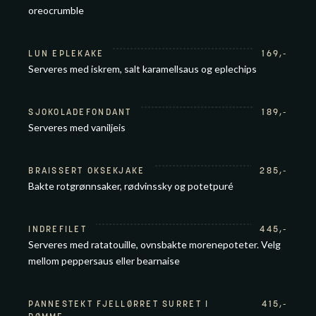
oreocrumble
LUN EPLEKAKE
169
,-
Serveres med iskrem, salt karamellsaus og eplechips
SJOKOLADEFONDANT
189
,-
Serveres med vaniljeis
BRAISSERT OKSEKJAKE
285
,-
Bakte rotgrønnsaker, rødvinssky og potetpuré
INDREFILET
445
,-
Serveres med ratatouille, ovnsbakte morenepoteter. Velg
mellom peppersaus eller bearnaise
PANNESTEKT FJELLØRRET SURRET I
415
,-