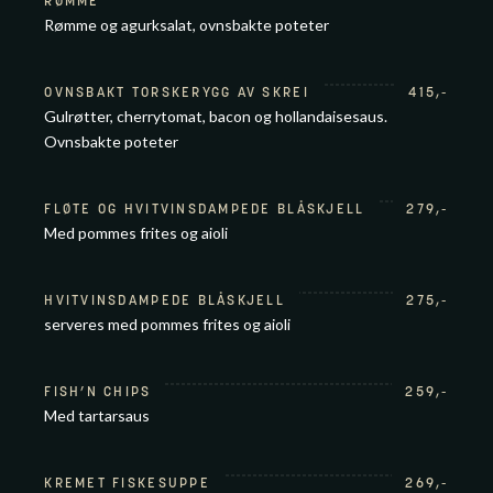
RØMME
Rømme og agurksalat, ovnsbakte poteter
OVNSBAKT TORSKERYGG AV SKREI
415
,-
Gulrøtter, cherrytomat, bacon og hollandaisesaus.
Ovnsbakte poteter
FLØTE OG HVITVINSDAMPEDE BLÅSKJELL
279
,-
Med pommes frites og aioli
HVITVINSDAMPEDE BLÅSKJELL
275
,-
serveres med pommes frites og aioli
FISH’N CHIPS
259
,-
Med tartarsaus
KREMET FISKESUPPE
269
,-